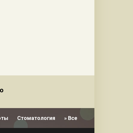
о
оты
Стоматология
» Все