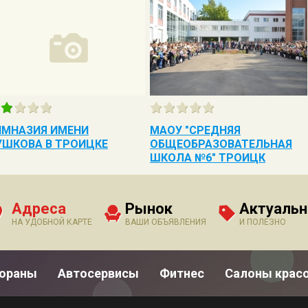
ИМНАЗИЯ ИМЕНИ
МАОУ "СРЕДНЯЯ
УШКОВА В ТРОИЦКЕ
ОБЩЕОБРАЗОВАТЕЛЬНАЯ
ШКОЛА №6" ТРОИЦК
Адреса
Рынок
Актуальн
НА УДОБНОЙ КАРТЕ
ВАШИ ОБЪЯВЛЕНИЯ
И ПОЛЕЗНО
тораны
Автосервисы
Фитнес
Салоны крас