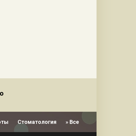
о
оты
Стоматология
» Все